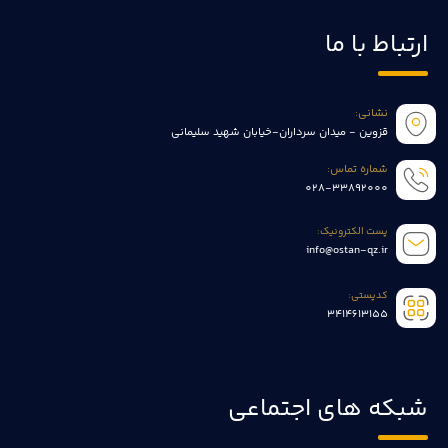
ارتباط با ما
نشانی:
قزوین - میدان سرداران-خیابان شهید سلیمانی
شماره تماس:
028-33892000
پست الکترونیک:
info@ostan-qz.ir
کدپستی:
3414613155
شبکه های اجتماعی