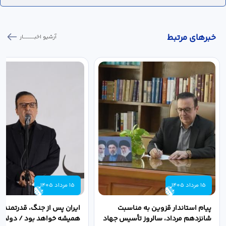
خبر‌های مرتبط
آرشیو اخبـــــــــــار
15 مرداد 1405
15 مرداد 1405
پیام استاندار قزوین به مناسبت
ایران پس از جنگ، قدرتمندتر 
شانزدهم مرداد، سالروز تأسیس جهاد
همیشه خواهد بود / دولت د