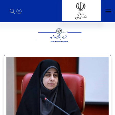
دفتر امور بانوان وخانواده - استانداری قزوین