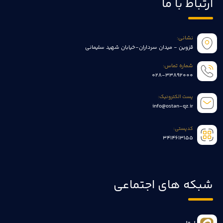
ارتباط با ما
نشانی:
قزوین - میدان سرداران-خیابان شهید سلیمانی
شماره تماس:
028-33892000
پست الکترونیک:
info@ostan-qz.ir
کدپستی:
3414613155
شبکه های اجتماعی