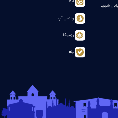
ایتا
ابان شهید
واتس آپ
روبیکا
بله