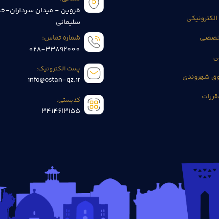
قزوین - میدان سرداران-خی
الکترونیکی
سلیمانی
تخصصی
شماره تماس:
028-33892000
ی
پست الکترونیک:
وق شهروندی
info@ostan-qz.ir
قررات
کدپستی:
3414613155