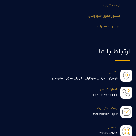
اوقات شرعی
منشور حقوق شهروندی
قوانین و مقررات
ارتباط با ما
نشانی:
قزوین - میدان سرداران-خیابان شهید سلیمانی
شماره تماس:
028-33892000
پست الکترونیک:
info@ostan-qz.ir
کدپستی:
3414613155