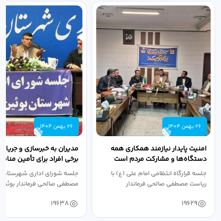
26 بهمن 1404
26 بهمن 1404
امنیت پایدار نیازمند همکاری همه
مدیران به خبرسازی و جریان‌
دستگاه‌ها و مشارکت مردم است
برخی افراد برای تأمین منا
توجهی نکنند
جلسه قرارگاه انتظامی امام علی (ع) با
جلسه شورای اداری شهرستان ب
ریاست مصطفی صالحی فرماندار
مصطفی صالحی فرماندار بوئین‌زه
بوئین‌زهرا و...
حضور...
19638
19629