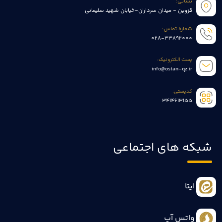
نشانی:
قزوین - میدان سرداران-خیابان شهید سلیمانی
شماره تماس:
028-33892000
پست الکترونیک:
info@ostan-qz.ir
کدپستی:
3414613155
شبکه های اجتماعی
ایتا
واتس آپ