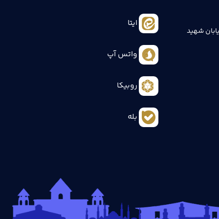
ایتا
ابان شهید
واتس آپ
روبیکا
بله