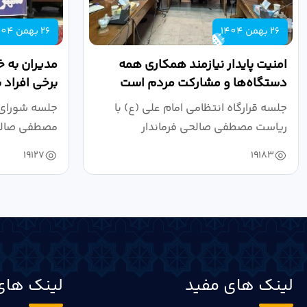
26 بهمن 1404
26 بهمن 1404
امنیت پایدار نیازمند همکاری همه
مدیران به خ
دستگاه‌ها و مشارکت مردم است
برخی افراد 
توجهی نکنن
جلسه قرارگاه انتظامی امام علی (ع) با
جلسه شورای 
ریاست مصطفی صالحی فرماندار
مصطفی صالحی 
بوئین‌زهرا و...
حضور...
19127
19183
لینک های مفید
لینک های