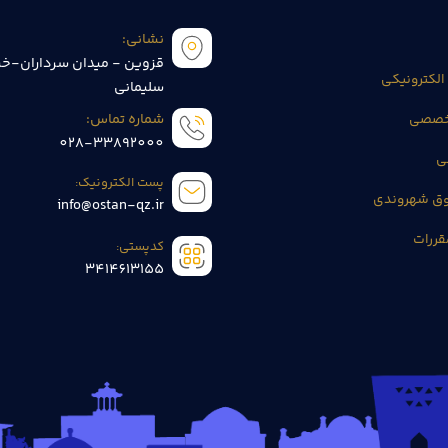
نشانی:
قزوین - میدان سرداران-خی
الکترونیکی
سلیمانی
تخصصی
شماره تماس:
028-33892000
ی
پست الکترونیک:
وق شهروندی
info@ostan-qz.ir
قررات
کدپستی:
3414613155