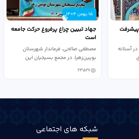
15 بهمن 1404
 پیشرفت
جهاد تبیین چراغ پرفروغ حرکت جامعه
است
 در آستانه
مصطفی صالحی، فرماندار شهرستان
ی
بویین‌زهرا، در مجمع بسیجیان این
شهرستان با...
23526
شبکه های اجتماعی