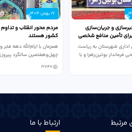
17 بهمن 1404
برسازی و جریان‌سازی
مردم محور انقلاب و تداوم
برای تأمین منافع شخصی
کشور هستند
د
اداری شهرستان به ریاست
همزمان با ایام‌الله دهه فجر و
فرماندار بوئین‌زهرا و با
چهل‌وهفتمین سالگرد پیروز
شکوهمند...
21747
 مرتبط
ارتباط با ما