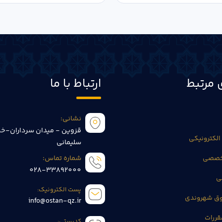
 مرتبط
ارتباط با ما
نشانی:
قزوین - میدان سرداران-خی
الکترونیکی
سلیمانی
تخصصی
شماره تماس:
028-33892000
ی
پست الکترونیک:
وق شهروندی
info@ostan-qz.ir
قررات
کدپستی: