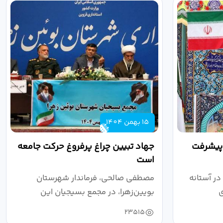
15 بهمن 1404
 پیشرفت
جهاد تبیین چراغ پرفروغ حرکت جامعه
است
 در آستانه
مصطفی صالحی، فرماندار شهرستان
ی
بویین‌زهرا، در مجمع بسیجیان این
شهرستان با...
23515