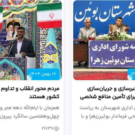
17 بهمن 1404
برسازی و جریان‌سازی
مردم محور انقلاب و تداوم
برای تأمین منافع شخصی
کشور هستند
د
اداری شهرستان به ریاست
همزمان با ایام‌الله دهه فجر و
فرماندار بوئین‌زهرا و با
چهل‌وهفتمین سالگرد پیروز
شکوهمند...
21737