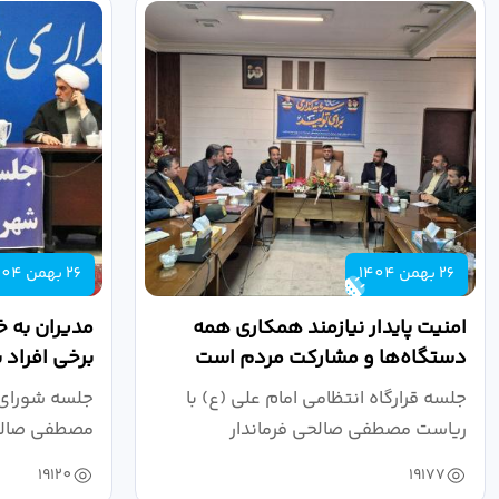
26 بهمن 1404
26 بهمن 1404
امنیت پایدار نیازمند همکاری همه
مدیران به خ
دستگاه‌ها و مشارکت مردم است
برخی افراد 
توجهی نکنن
جلسه قرارگاه انتظامی امام علی (ع) با
جلسه شورای 
ریاست مصطفی صالحی فرماندار
مصطفی صالحی 
بوئین‌زهرا و...
حضور...
19120
19177