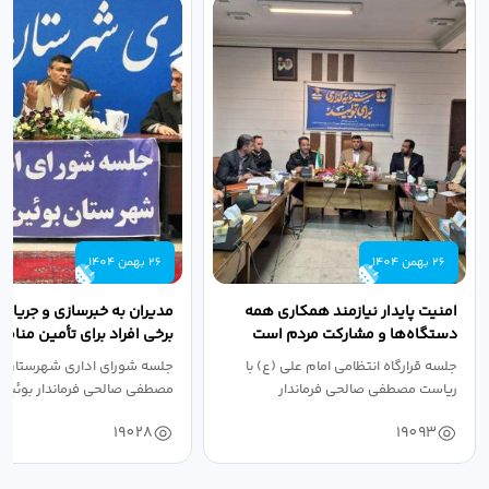
26 بهمن 1404
26 بهمن 1404
امنیت پایدار نیازمند همکاری همه
مدیران به خبرسازی و جریان‌
دستگاه‌ها و مشارکت مردم است
برخی افراد برای تأمین منا
توجهی نکنند
جلسه قرارگاه انتظامی امام علی (ع) با
جلسه شورای اداری شهرستان ب
ریاست مصطفی صالحی فرماندار
مصطفی صالحی فرماندار بوئین‌زه
بوئین‌زهرا و...
حضور...
19028
19093