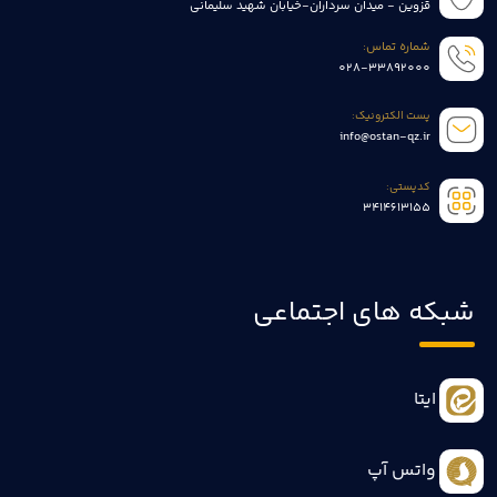
قزوین - میدان سرداران-خیابان شهید سلیمانی
شماره تماس:
028-33892000
پست الکترونیک:
info@ostan-qz.ir
کدپستی:
3414613155
شبکه های اجتماعی
ایتا
واتس آپ